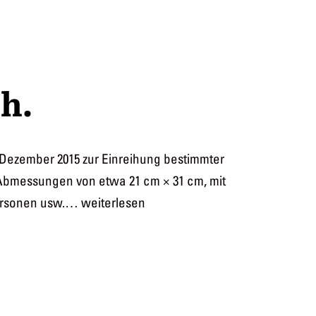
h.
Dezember 2015 zur Einreihung bestimmter
 Abmessungen von etwa 21 cm × 31 cm, mit
mehrmalszweiseiten.
 Personen usw.…
weiterlesen
das
(foto)buch.